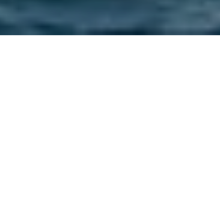
BENETEAU
FIRST 24 SE
PRIX